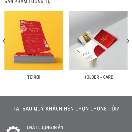
SẢN PHẨM TƯƠNG TỰ
TỜ RƠI
HOLDER – CARD
TẠI SAO QUÝ KHÁCH NÊN CHỌN CHÚNG TÔI?
CHẤT LƯỢNG IN ẤN