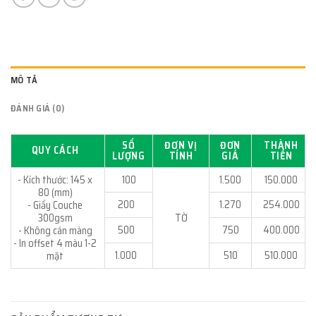
MÔ TẢ
ĐÁNH GIÁ (0)
SỐ
ĐƠN VỊ
ĐƠN
THÀNH
QUY CÁCH
LƯỢNG
TÍNH
GIÁ
TIỀN
- Kích thước: 145 x
100
1.500
150.000
80 (mm)
200
1.270
254.000
- Giấy Couche
300gsm
TỜ
500
750
400.000
- Không cán màng
- In offset 4 màu 1-2
1.000
510
510.000
mặt