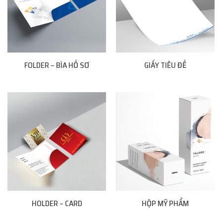
FOLDER – BÌA HỒ SƠ
GIẤY TIÊU ĐỀ
HOLDER – CARD
HỘP MỸ PHẨM