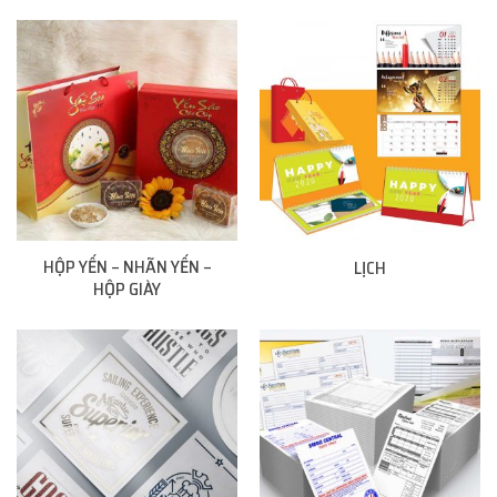
HỘP YẾN – NHÃN YẾN –
LỊCH
HỘP GIÀY