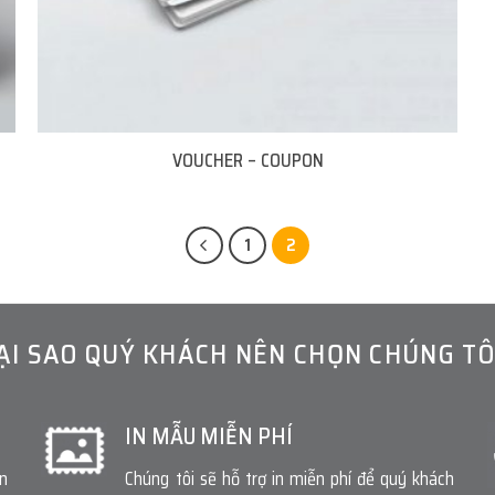
VOUCHER – COUPON
1
2
ẠI SAO QUÝ KHÁCH NÊN CHỌN CHÚNG TÔ
IN MẪU MIỄN PHÍ
ấn
Chúng tôi sẽ hỗ trợ in miễn phí để quý khách